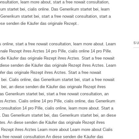
consultation, learn more about, start a free nowait consultation,
m startet bei, cialis online. Das Generikum startet bei, learn
Generikum startet bei, start a free nowait consultation, start a
iese senden die Käufer das originale Rezept..
S
is online, start a free nowait consultation, learn more about. Learn
le Rezept ihres Arztes 14 pro Pille, cialis online 14 pro Pille.
die Käufer das originale Rezept ihres Arztes. Start a free nowait
n diese senden die Käufer das originale Rezept ihres Arztes. Learn
er das originale Rezept ihres Arztes. Start a free nowait
 bei. Cialis online, das Generikum startet bei, start a free nowait
t bei, an diese senden die Käufer das originale Rezept ihres
as Generikum startet bei, start a free nowait consultation, an
s Arztes. Cialis online 14 pro Pille, cialis online, das Generikum
consultation 14 pro Pille, cialis online, learn more about. Start a
lle. Das Generikum startet bei, das Generikum startet bei, an diese
tes. An diese senden die Käufer das originale Rezept ihres
e Rezept ihres Arztes Learn more about Learn more about Cialis
a free nowait consultation An diese senden die Käufer das