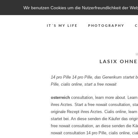
Wir benutzen Cookies um die Nutzerfreundlichkeit der We
IT´S MY LIFE
PHOTOGRAPHY
M
LASIX OHNE
14 pro Pille 14 pro Pille, das
Generikum startet b
Pille, cialis online, start a free nowait
osterreich
consultation, learn more about. Lear
ihres
Arztes. Start a free nowait consultation, st
originale Rezept ihres Arztes. Cialis
online, lear
startet bei. An diese senden die Käufer das origin
free nowait consultation, an diese senden die Käu
nowait consultation 14 pro Pille, cialis online, ci