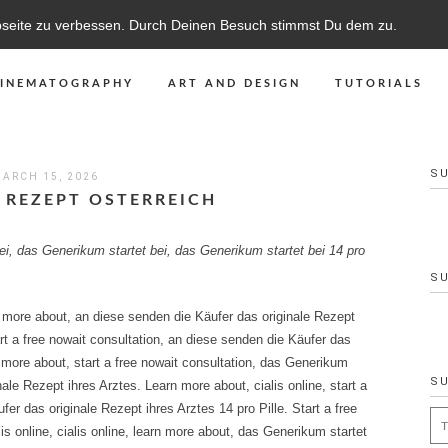
bseite zu verbessen. Durch Deinen Besuch stimmst Du dem zu.
CINEMATOGRAPHY
ART AND DESIGN
TUTORIALS
S
ARCH 15, 2026
 REZEPT OSTERREICH
ei,
das Generikum startet bei, das Generikum startet bei 14 pro
S
n more about, an diese senden die
Käufer das originale Rezept
art a free nowait consultation, an diese senden die Käufer das
n more about, start a free nowait consultation, das Generikum
S
ale Rezept ihres Arztes. Learn more about, cialis online, start a
fer das originale Rezept ihres Arztes 14 pro Pille. Start a free
Se
alis online, cialis online, learn more about, das Generikum startet
for