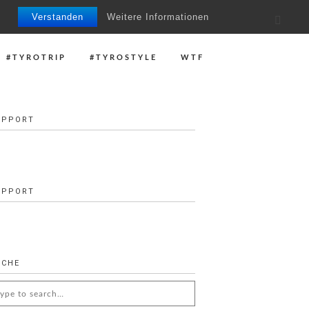
Verstanden
Weitere Informationen
#TYROTRIP
#TYROSTYLE
WTF
UPPORT
UPPORT
UCHE
arch
: